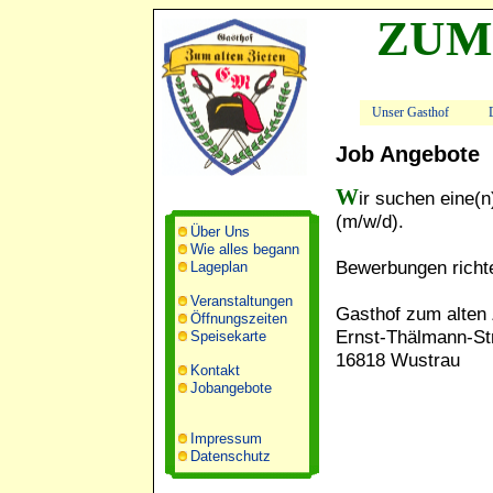
ZUM
Unser Gasthof
Job Angebote
Wir suchen eine(n) Koch/in und Kellner/rin zur Festanstellung
(m/w/d).
Über Uns
Wie alles begann
Bewerbungen richte
Lageplan
Veranstaltungen
Gasthof zum alten 
Öffnungszeiten
Ernst-Thälmann-Str
Speisekarte
16818 Wustrau
Kontakt
Jobangebote
Impressum
Datenschutz